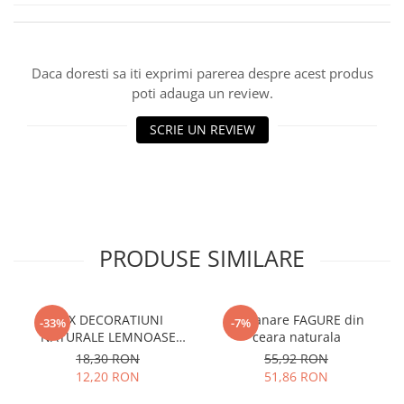
Daca doresti sa iti exprimi parerea despre acest produs
poti adauga un review.
SCRIE UN REVIEW
PRODUSE SIMILARE
MIX DECORATIUNI
Lumanare FAGURE din
-33%
-7%
NATURALE LEMNOASE
ceara naturala
COLORATE, TOPY
18,30 RON
55,92 RON
12,20 RON
51,86 RON