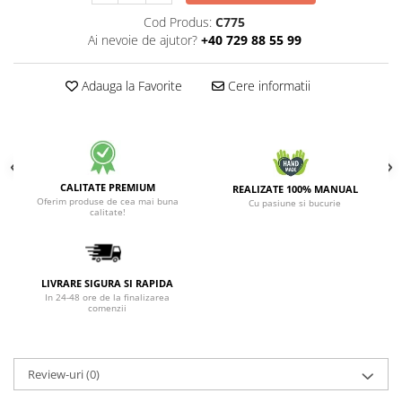
Cod Produs:
C775
Ai nevoie de ajutor?
+40 729 88 55 99
Adauga la Favorite
Cere informatii
CALITATE PREMIUM
REALIZATE 100% MANUAL
Oferim produse de cea mai buna
Cu pasiune si bucurie
calitate!
LIVRARE SIGURA SI RAPIDA
In 24-48 ore de la finalizarea
comenzii
Review-uri
(0)