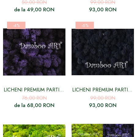
CURATATI, CULOARE
CURATATI, CULOARE
50,00 RON
99,00 RON
GALBEN LIME - 500 GR
GALBEN - 250 GR/ 500
de la 49,00 RON
93,00 RON
GR
-4%
-6%
LICHENI PREMIUM PARTIAL
LICHENI PREMIUM PARTIAL
CURATATI, MOV INTENS -
CURATATI, CULOARE
76,00 RON
99,00 RON
500 GR
NEGRU - 500 GR
de la 68,00 RON
93,00 RON