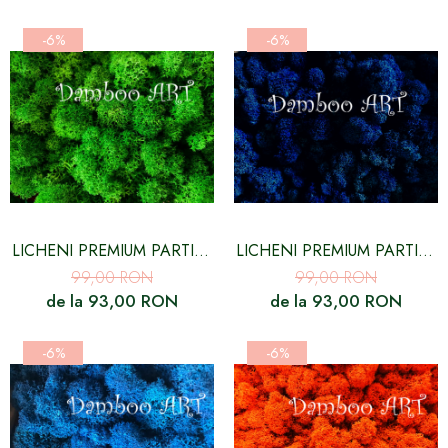
RADACINA
-6%
-6%
LICHENI PREMIUM PARTIAL
LICHENI PREMIUM PARTIAL
CURATATI, MAY GREEN
CURATATI, CULOARE
99,00 RON
99,00 RON
ALBASTRU ELECTRIC
de la 93,00 RON
de la 93,00 RON
-6%
-6%