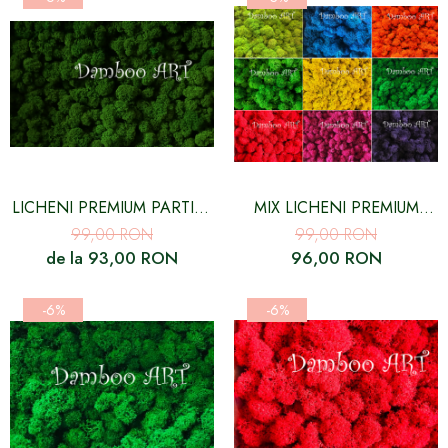
LICHENI PREMIUM PARTIAL
MIX LICHENI PREMIUM
CURATATI, VERDE LEAF -
PARTIAL CURATATI, 2-4
99,00 RON
99,00 RON
500 GR
CULORI LA ALEGERE
de la 93,00 RON
96,00 RON
-6%
-6%