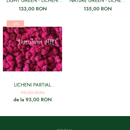
LIGHT GREEN - LICHENI
NATURE GREEN - LICHENI
NATURALI STABILIZATI,
NATURALI STABILIZATI,
133,00 RON
135,00 RON
FARA RADACINA - 500 GR
FARA RADACINA - 500 GR
-6%
LICHENI PARTIAL
CURATATI, CULOARE ERICA
99,00 RON
- 500 GR
de la 93,00 RON