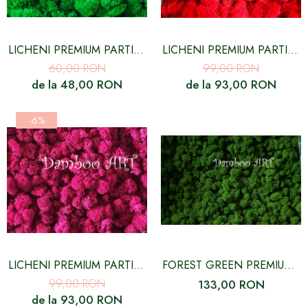
LICHENI PREMIUM PARTIAL
LICHENI PREMIUM PARTIAL
CURATATI, APPLE GREEN
CURATATI, CULOARE ROSU
60,00 RON
99,00 RON
(SMARALD) - 500 GR
de la 48,00 RON
de la 93,00 RON
-6%
LICHENI PREMIUM PARTIAL
FOREST GREEN PREMIUM -
CURATATI CULOARE FUCSIA
LICHENI NATURALI
99,00 RON
133,00 RON
- 500 GR
STABILIZATI FARA
de la 93,00 RON