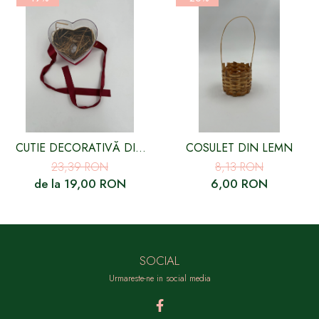
CUTIE DECORATIVĂ DIN
COSULET DIN LEMN
CATIFEA CU CAPAC
23,39 RON
8,13 RON
TRANSPARENT, INIMĂ
de la 19,00 RON
6,00 RON
ROȘIE
SOCIAL
Urmareste-ne in social media