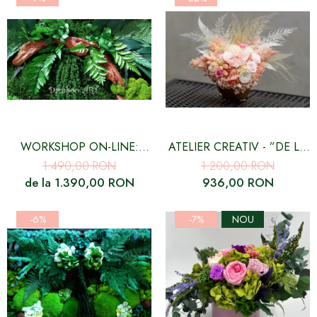
WORKSHOP ON-LINE:
ATELIER CREATIV - ”DE LA
CREAZA DECORURI 100%
FLORI SI PLANTE
1.490,00 RON
1.200,00 RON
NATURALE CU MUȘCHI,
STABILIZATE LA
de la 1.390,00 RON
936,00 RON
LICHENI, PLANTE ȘI FLORI
DECORATIUNI MAGICE”
STABILIZATE
-6%
-7%
NOU