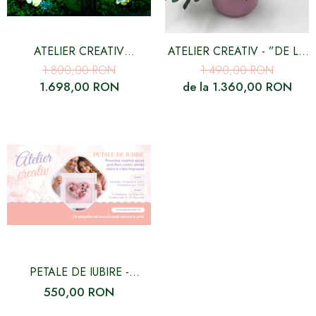
ATELIER CREATIV
ATELIER CREATIV - ”DE LA
BUCURESTI - MAGIA
FLORI SI PLANTE
1.800,00 RON
1.490,00 RON
NATURII VERZI CU MUSCHI,
STABILIZATE LA
1.698,00 RON
de la 1.360,00 RON
LICHENI SI PLANTE
DECORATIUNI DE
STABILIZATE
POVESTE”
PETALE DE IUBIRE -
ATELIER CREATIV PENTRU
550,00 RON
CUPLURI