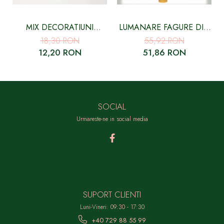
MIX DECORATIUNI
LUMANARE FAGURE DIN
NATURALE LEMNOASE
CEARA NATURALA
18,30 RON
55,92 RON
COLORATE, TOPY
12,20 RON
51,86 RON
SOCIAL
Urmareste-ne in social media
SUPORT CLIENTI
Luni-Vineri: 09:30 - 17:30
+40 729 88 55 99