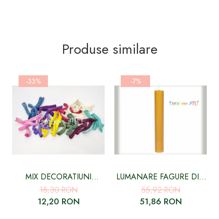
Produse similare
-33%
-7%
MIX DECORATIUNI
LUMANARE FAGURE DIN
NATURALE LEMNOASE
CEARA NATURALA
18,30 RON
55,92 RON
COLORATE, TOPY
12,20 RON
51,86 RON