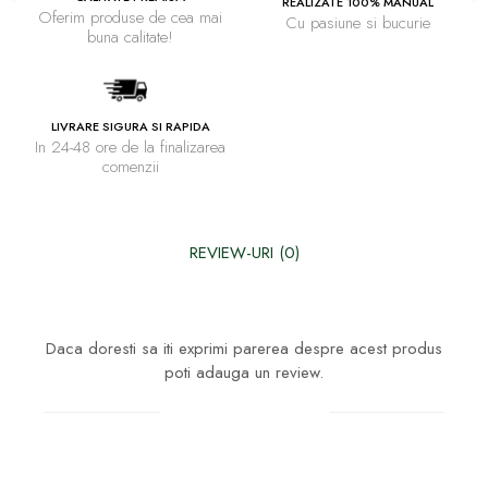
REALIZATE 100% MANUAL
Oferim produse de cea mai
Cu pasiune si bucurie
buna calitate!
LIVRARE SIGURA SI RAPIDA
In 24-48 ore de la finalizarea
comenzii
REVIEW-URI
(0)
Daca doresti sa iti exprimi parerea despre acest produs
poti adauga un review.
Scrie un review