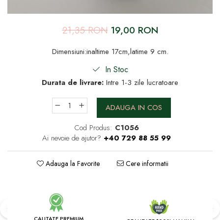
21,35 RON
19,00 RON
Dimensiuni:inaltime 17cm,latime 9 cm.
In Stoc
Durata de livrare:
Intre 1-3 zile lucratoare
ADAUGA IN COS
Cod Produs:
C1056
Ai nevoie de ajutor?
+40 729 88 55 99
Adauga la Favorite
Cere informatii
CALITATE PREMIUM