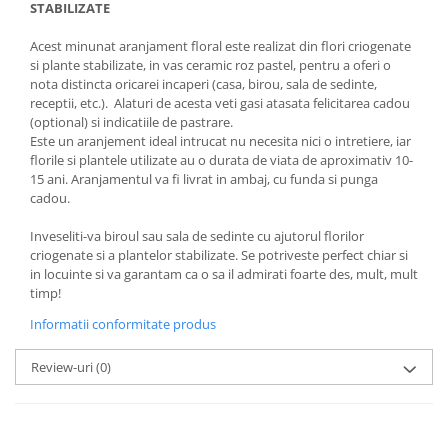
STABILIZATE
Acest minunat aranjament floral este realizat din flori criogenate
si plante stabilizate, in vas ceramic roz pastel, pentru a oferi o
nota distincta oricarei incaperi (casa, birou, sala de sedinte,
receptii, etc.). Alaturi de acesta veti gasi atasata felicitarea cadou
(optional) si indicatiile de pastrare.
Este un aranjement ideal intrucat nu necesita nici o intretiere, iar
florile si plantele utilizate au o durata de viata de aproximativ 10-
15 ani. Aranjamentul va fi livrat in ambaj, cu funda si punga
cadou.
Inveseliti-va biroul sau sala de sedinte cu ajutorul florilor
criogenate si a plantelor stabilizate. Se potriveste perfect chiar si
in locuinte si va garantam ca o sa il admirati foarte des, mult, mult
timp!
Informatii conformitate produs
Review-uri
(0)