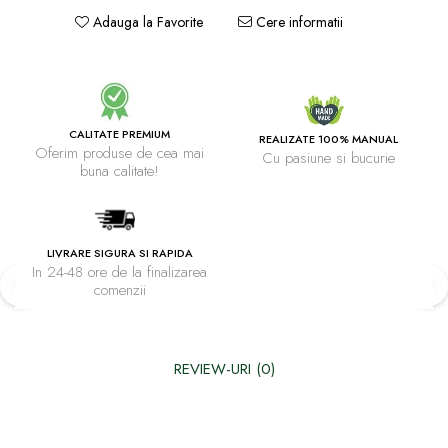
Adauga la Favorite
Cere informatii
CALITATE PREMIUM
REALIZATE 100% MANUAL
Oferim produse de cea mai
Cu pasiune si bucurie
buna calitate!
LIVRARE SIGURA SI RAPIDA
In 24-48 ore de la finalizarea
comenzii
REVIEW-URI
(0)