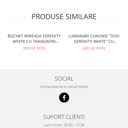
PRODUSE SIMILARE
BUCHET MIREASA SERENITY
LUMANARI CUNUNIE ”DUO
WHITE CU TRANDAFIRI
SERENITY WHITE” CU
CRIOGENATI SI PLANTE
TRANDAFIRI CRIOGENATI SI
399,00 RON
600,00 RON
NATURALE STABILIZATE
EUCALIPT
SOCIAL
Urmareste-ne in social media
SUPORT CLIENTI
Luni-Vineri: 09:30 - 17:30