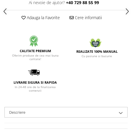
Ai nevoie de ajutor?
+40 729 88 55 99
Adauga la Favorite
Cere informatii
CALITATE PREMIUM
REALIZATE 100% MANUAL
Oferim produse de cea mai buna
Cu pasiune si bucurie
calitate!
LIVRARE SIGURA SI RAPIDA
In 24-48 ore de la finalizarea
comenzii
Descriere