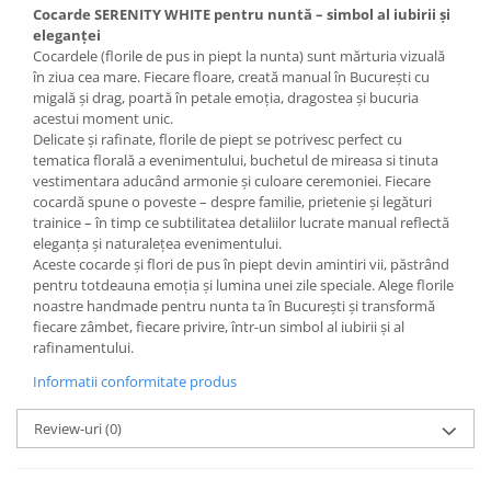
Cocarde SERENITY WHITE pentru nuntă – simbol al iubirii și
eleganței
Cocardele (florile de pus in piept la nunta) sunt mărturia vizuală
în ziua cea mare. Fiecare floare, creată manual în București cu
migală și drag, poartă în petale emoția, dragostea și bucuria
acestui moment unic.
Delicate și rafinate, florile de piept se potrivesc perfect cu
tematica florală a evenimentului, buchetul de mireasa si tinuta
vestimentara aducând armonie și culoare ceremoniei. Fiecare
cocardă spune o poveste – despre familie, prietenie și legături
trainice – în timp ce subtilitatea detaliilor lucrate manual reflectă
eleganța și naturalețea evenimentului.
Aceste cocarde și flori de pus în piept devin amintiri vii, păstrând
pentru totdeauna emoția și lumina unei zile speciale. Alege florile
noastre handmade pentru nunta ta în București și transformă
fiecare zâmbet, fiecare privire, într-un simbol al iubirii și al
rafinamentului.
Informatii conformitate produs
Review-uri
(0)