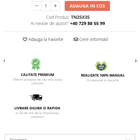
ADAUGA IN COS
Cod Produs:
TN25X35
Ai nevoie de ajutor?
+40 729 88 55 99
Adauga la Favorite
Cere informatii
CALITATE PREMIUM
REALIZATE 100% MANUAL
Oferim produse de cea mai buna
Cu pasiune si bucurie
calitate!
LIVRARE SIGURA SI RAPIDA
In 24-48 ore de la finalizarea
comenzii
Descriere