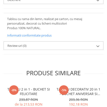
Tablou cu rama din lemn, realizat pe carton, cu mesaj
personalizat, decorat cu licheni multicolori
Produs 100% NATURAL.
Informatii conformitate produs
Review-uri
(0)
PRODUSE SIMILARE
TABLOU 2 in 1 - BUCHET SI
TABLOU DECORATIV 20 in 1
-8%
-5%
FELICITARE
- BUCHET ANIVERSAR SI
FELICITARE
233,87 RON
203,36 RON
de la 213,53 RON
192,18 RON