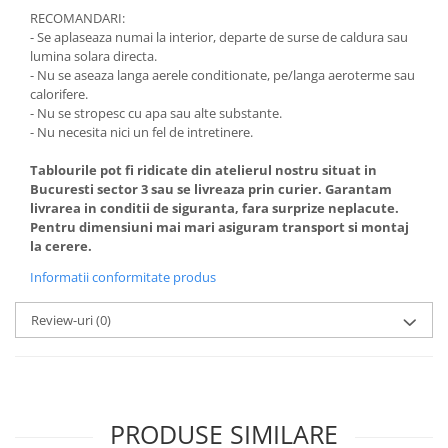
RECOMANDARI:
- Se aplaseaza numai la interior, departe de surse de caldura sau
lumina solara directa.
- Nu se aseaza langa aerele conditionate, pe/langa aeroterme sau
calorifere.
- Nu se stropesc cu apa sau alte substante.
- Nu necesita nici un fel de intretinere.
Tablourile pot fi ridicate din atelierul nostru situat in
Bucuresti sector 3 sau se livreaza prin curier.
Garantam
livrarea in conditii de siguranta, fara surprize neplacute.
Pentru dimensiuni mai mari asiguram transport si montaj
la cerere.
Informatii conformitate produs
Review-uri
(0)
PRODUSE SIMILARE