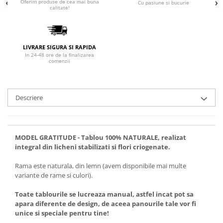
Oferim produse de cea mai buna
Cu pasiune si bucurie
calitate!
LIVRARE SIGURA SI RAPIDA
In 24-48 ore de la finalizarea
comenzii
Descriere
MODEL GRATITUDE - Tablou 100% NATURALE, realizat
integral din licheni stabilizati si flori criogenate.
Rama este naturala, din lemn (avem disponibile mai multe
variante de rame si culori).
Toate tablourile se lucreaza manual, astfel incat pot sa
apara diferente de design, de aceea panourile tale vor fi
unice si speciale pentru tine!