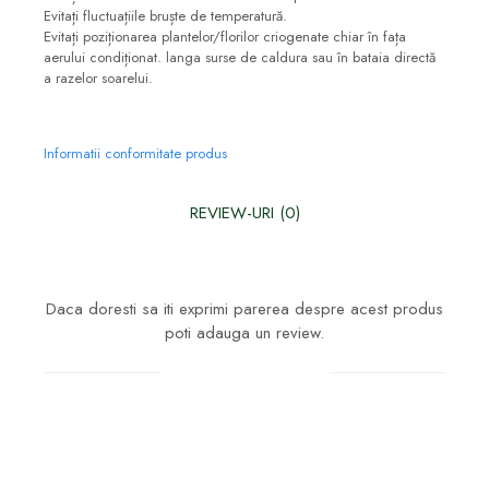
Evitați fluctuațiile bruște de temperatură.
Evitați poziționarea plantelor/florilor criogenate chiar în fața
aerului condiționat. langa surse de caldura sau în bataia directă
a razelor soarelui.
Informatii conformitate produs
REVIEW-URI
(0)
Daca doresti sa iti exprimi parerea despre acest produs
poti adauga un review.
Scrie un review