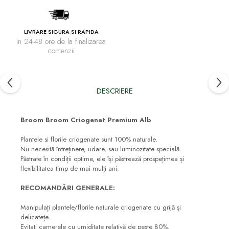
LIVRARE SIGURA SI RAPIDA
In 24-48 ore de la finalizarea
comenzii
DESCRIERE
Broom Broom Criogenat Premium Alb
Plantele si florile criogenate sunt 100% naturale.
Nu necesită întreținere, udare, sau luminozitate specială.
Păstrate în condiții optime, ele își păstrează prospețimea și
flexibilitatea timp de mai mulți ani.
RECOMANDĂRI GENERALE:
Manipulați plantele/florile naturale criogenate cu grijă și
delicatețe.
Evitați camerele cu umiditate relativă de peste 80%.