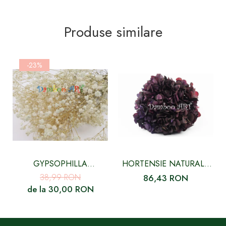
Produse similare
-23%
GYPSOPHILLA
HORTENSIE NATURALA
CRIOGENATA ALBA
STABILIZATA, MOV
38,99 RON
86,43 RON
PICASSO CU FLORI MICI
de la 30,00 RON