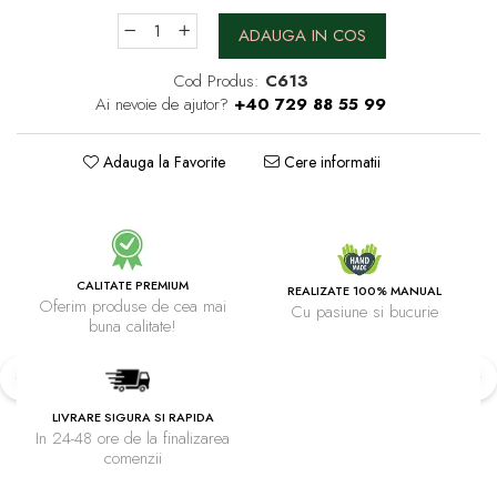
ADAUGA IN COS
Cod Produs:
C613
Ai nevoie de ajutor?
+40 729 88 55 99
Adauga la Favorite
Cere informatii
CALITATE PREMIUM
REALIZATE 100% MANUAL
Oferim produse de cea mai
Cu pasiune si bucurie
buna calitate!
LIVRARE SIGURA SI RAPIDA
In 24-48 ore de la finalizarea
comenzii