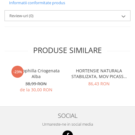
Informatii conformitate produs
Review-uri
(0)
PRODUSE SIMILARE
Gypsophilla Criogenata
HORTENSIE NATURALA
-23%
Alba
STABILIZATA, MOV PICASSO
CU FLORI MICI
38,99 RON
86,43 RON
de la 30,00 RON
SOCIAL
Urmareste-ne in social media