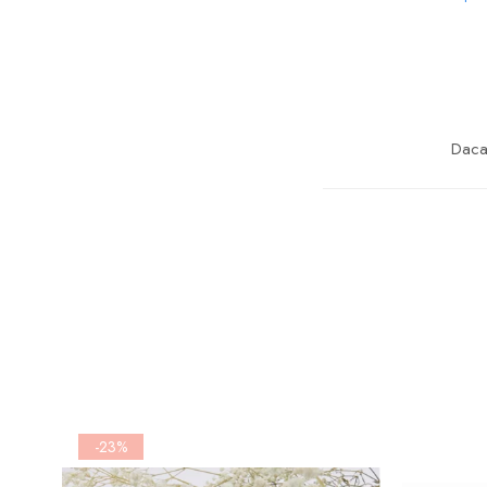
Daca 
-23%