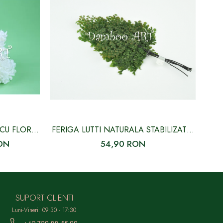
CU FLORI
FERIGA LUTTI NATURALA STABILIZATA,
FER
VERDE
ON
54,90 RON
SUPORT CLIENTI
Luni-Vineri: 09:30 - 17:30