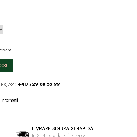
atoare
COS
e ajutor?
+40 729 88 55 99
informatii
LIVRARE SIGURA SI RAPIDA
In 24-48 ore de la finalizarea