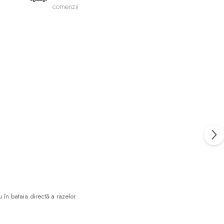
comenzii
u în bataia directă a razelor