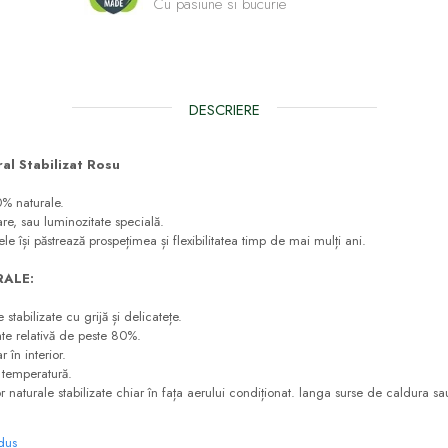
Cu pasiune si bucurie
DESCRIERE
al Stabilizat Rosu
0% naturale.
are, sau luminozitate specială.
 ele își păstrează prospețimea și flexibilitatea timp de mai mulți ani.
ALE:
stabilizate cu grijă și delicatețe.
ate relativă de peste 80%.
 în interior.
e temperatură.
or naturale stabilizate chiar în fața aerului condiționat. langa surse de caldura sa
odus