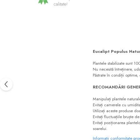
calitate!
Eucalipt Populus Natur
Plantele stabilizate sunt 10
Nu necesită întreținere, ud
Păstrate în condiții optime,
RECOMANDĂRI GENER
Manipulați plantele naturale 
Evitați camerele cu umidit
Utilizați aceste produse doar
Evitați fluctuațiile bruște d
Evitați poziționarea plantel
soarelui.
Informatii conformitate pr