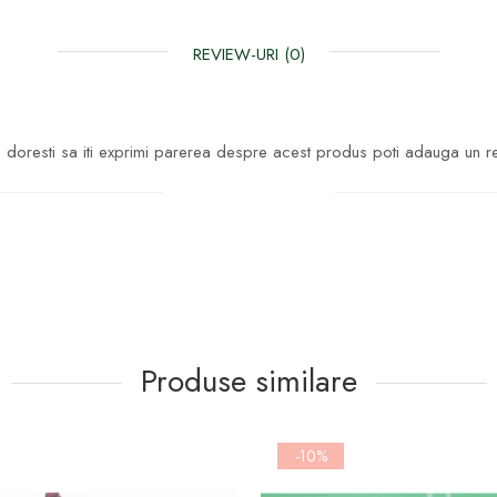
REVIEW-URI
(0)
doresti sa iti exprimi parerea despre acest produs poti adauga un r
Scrie un review
Produse similare
-10%