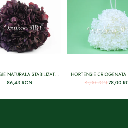
IE NATURALA STABILIZATA,
HORTENSIE CRIOGENATA 
PICASSO CU FLORI MICI
MICI ALBA
86,43 RON
78,00 R
87,00 RON