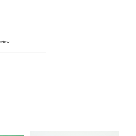
eview.