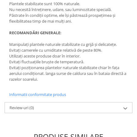
Plantele stabilizate sunt 100% naturale.
Nu necesită întreținere, udare, sau luminozitate specială.
Păstrate în condiții optime, ele își păstrează prospețimea și
flexibilitatea timp de mai mulți ani.
RECOMANDĂRI GENERALE:
Manipulați plantele naturale stabilizate cu grijă și delicatețe.
Evitați camerele cu umiditate relativă de peste 80%.
Utilizați aceste produse doar în interior.
Evitați fluctuațiile bruște de temperatură.
Evitați poziționarea plantelor naturale stabilizate chiar în fața
aerului condiționat. langa surse de caldura sau în bataia directă a
razelor soarelui.
Informatii conformitate produs
Review-uri
(0)
PRODUSE SIMILARE