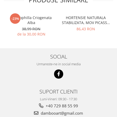
Gypsophilla Criogenata
HORTENSIE NATURALA
-23%
Alba
STABILIZATA, MOV PICASSO
CU FLORI MICI
38,99 RON
86,43 RON
de la 30,00 RON
SOCIAL
Urmareste-ne in social media
SUPORT CLIENTI
Luni-Vineri: 09:30 - 17:30
+40 729 88 55 99
dambooart@gmail.com