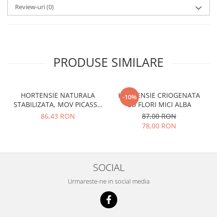
Review-uri
(0)
PRODUSE SIMILARE
HORTENSIE NATURALA
HORTENSIE CRIOGENATA
-10%
STABILIZATA, MOV PICASSO
CU FLORI MICI ALBA
CU FLORI MICI
86,43 RON
87,00 RON
78,00 RON
SOCIAL
Urmareste-ne in social media