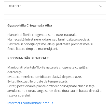
Descriere
Gypsophilla Criogenata Alba
Plantele si florile criogenate sunt 100% naturale.
Nu necesită întreținere, udare, sau luminozitate specială.
Păstrate în condiții optime, ele își păstrează prospețimea și
flexibilitatea timp de mai mulți ani.
RECOMANDĂRI GENERALE:
Manipulați plantele/florile naturale criogenate cu grijă și
delicatețe.
Evitați camerele cu umiditate relativă de peste 80%.
Evitați fluctuațiile bruște de temperatură.
Evitați poziționarea plantelor/florilor criogenate chiar în fața
aerului condiționat. langa surse de caldura sau în bataia directă a
razelor soarelui.
Informatii conformitate produs