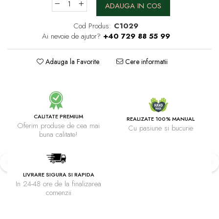
ADAUGA IN COS
Cod Produs:
C1029
Ai nevoie de ajutor?
+40 729 88 55 99
Adauga la Favorite
Cere informatii
CALITATE PREMIUM
REALIZATE 100% MANUAL
Oferim produse de cea mai
Cu pasiune si bucurie
buna calitate!
LIVRARE SIGURA SI RAPIDA
In 24-48 ore de la finalizarea
comenzii