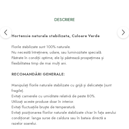
DESCRIERE
Hortensie naturala stabilizata, Culoare Verde
Florile stabilizate sunt 100% naturale.
Nu necesită întreținere, udare, sau luminozitate specială.
Păstrate în condiții optime, ele își păstrează prospețimea și
flexibilitatea timp de mai mulți ani.
RECOMANDĂRI GENERALE:
Manipulați florile naturale stabilizate cu grijă și delicatețe (sunt
fragile).
Evitați camerele cu umiditate relativă de peste 80%.
Utilizați aceste produse doar în interior.
Evitați fluctuațiile bruște de temperatură.
Evitați poziționarea florilor naturale stabilizate chiar în fața aerului
condiționat. langa surse de caldura sau în bataia directă a
razelor soarelui.