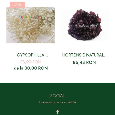
-23%
GYPSOPHILLA
HORTENSIE NATURALA
CRIOGENATA ALBA
STABILIZATA, MOV
38,99 RON
86,43 RON
PICASSO CU FLORI MICI
de la 30,00 RON
SOCIAL
Urmareste-ne in social media