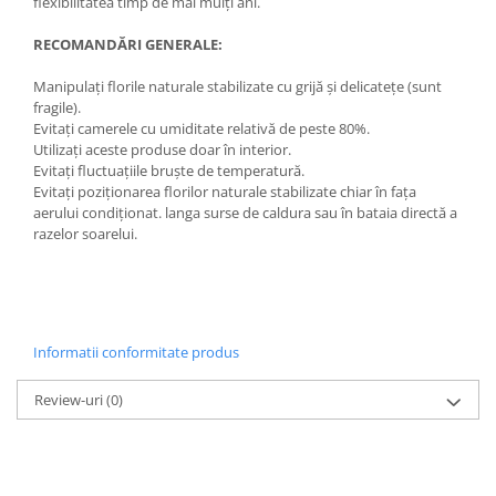
flexibilitatea timp de mai mulți ani.
RECOMANDĂRI GENERALE:
Manipulați florile naturale stabilizate cu grijă și delicatețe (sunt
fragile).
Evitați camerele cu umiditate relativă de peste 80%.
Utilizați aceste produse doar în interior.
Evitați fluctuațiile bruște de temperatură.
Evitați poziționarea florilor naturale stabilizate chiar în fața
aerului condiționat. langa surse de caldura sau în bataia directă a
razelor soarelui.
Informatii conformitate produs
Review-uri
(0)