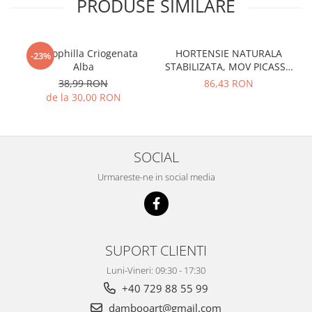
PRODUSE SIMILARE
Gypsophilla Criogenata
HORTENSIE NATURALA
-23%
Alba
STABILIZATA, MOV PICASSO
CU FLORI MICI
38,99 RON
86,43 RON
de la 30,00 RON
SOCIAL
Urmareste-ne in social media
SUPORT CLIENTI
Luni-Vineri: 09:30 - 17:30
+40 729 88 55 99
dambooart@gmail.com