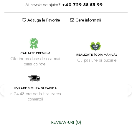
Ai nevoie de ajutor?
+40 729 88 55 99
Adauga la Favorite
Cere informatii
CALITATE PREMIUM
REALIZATE 100% MANUAL
Oferim produse de cea mai
Cu pasiune si bucurie
buna calitate!
LIVRARE SIGURA SI RAPIDA
In 24-48 ore de la finalizarea
comenzii
REVIEW-URI
(0)