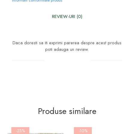
Informatii conformitate produs
REVIEW-URI
(0)
Daca doresti sa iti exprimi parerea despre acest produs
poti adauga un review.
Scrie un review
Produse similare
-23%
-10%