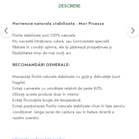
DESCRIERE
Hortensie naturala stabilizata - Mov Picasso
Florile stabilizate sunt 100% naturale.
Nu necesită întreținere, udare, sau luminozitate specială.
Păstrate în condiții optime, ele își păstrează prospețimea și
flexibilitatea timp de mai mulți ani.
RECOMANDĂRI GENERALE:
Manipulați florile naturale stabilizate cu grijă și delicatețe (sunt
fragile).
Evitați camerele cu umiditate relativă de peste 80%.
Utilizați aceste produse doar în interior.
Evitați fluctuațiile bruște de temperatură.
Evitați poziționarea florilor naturale stabilizate chiar în fața aerului
condiționat. langa surse de caldura sau în bataia directă a
razelor soarelui.