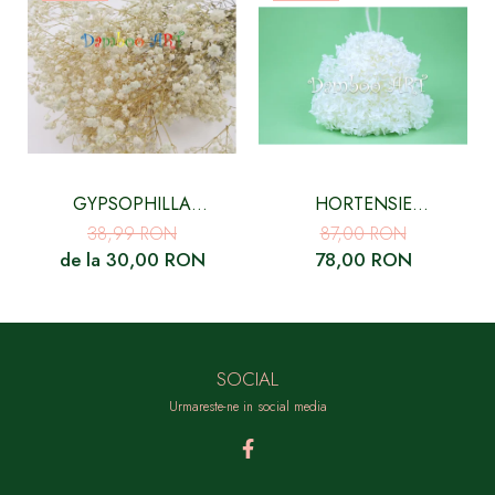
GYPSOPHILLA
HORTENSIE
CRIOGENATA ALBA
CRIOGENATA CU FLORI
38,99 RON
87,00 RON
MICI ALBA
de la 30,00 RON
78,00 RON
SOCIAL
Urmareste-ne in social media