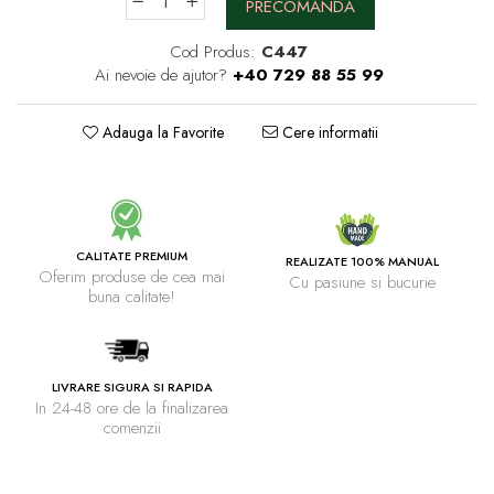
PRECOMANDA
Cod Produs:
C447
Ai nevoie de ajutor?
+40 729 88 55 99
Adauga la Favorite
Cere informatii
CALITATE PREMIUM
REALIZATE 100% MANUAL
Oferim produse de cea mai
Cu pasiune si bucurie
buna calitate!
LIVRARE SIGURA SI RAPIDA
In 24-48 ore de la finalizarea
comenzii