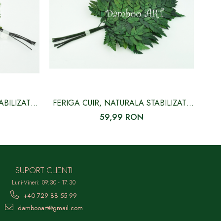
ABILIZATA,
FERIGA CUIR, NATURALA STABILIZATA
VERDE
59,99 RON
SUPORT CLIENTI
Luni-Vineri: 09:30 - 17:30
+40 729 88 55 99
dambooart@gmail.com