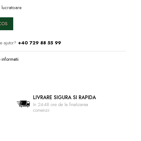
e lucratoare
COS
e ajutor?
+40 729 88 55 99
informatii
LIVRARE SIGURA SI RAPIDA
In 24-48 ore de la finalizarea
comenzii