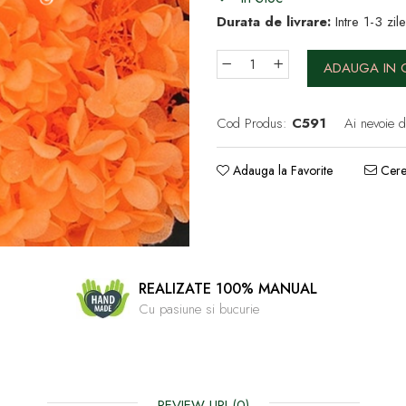
Durata de livrare:
Intre 1-3 zil
ADAUGA IN 
Cod Produs:
C591
Ai nevoie d
Adauga la Favorite
Cere 
REALIZATE 100% MANUAL
Cu pasiune si bucurie
REVIEW-URI
(0)