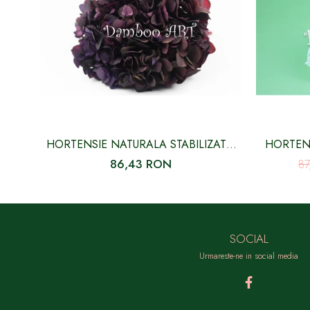
HORTENSIE NATURALA STABILIZATA,
HORTENS
MOV PICASSO CU FLORI MICI
86,43 RON
8
SOCIAL
Urmareste-ne in social media