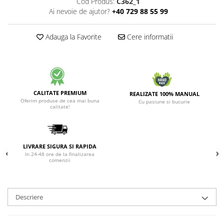
Cod Produs:
C362_1
Ai nevoie de ajutor?
+40 729 88 55 99
Adauga la Favorite
Cere informatii
CALITATE PREMIUM
REALIZATE 100% MANUAL
Oferim produse de cea mai buna
Cu pasiune si bucurie
calitate!
LIVRARE SIGURA SI RAPIDA
In 24-48 ore de la finalizarea
comenzii
Descriere