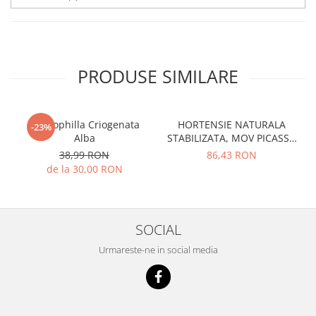
PRODUSE SIMILARE
Gypsophilla Criogenata
HORTENSIE NATURALA
-23%
Alba
STABILIZATA, MOV PICASSO
CU FLORI MICI
38,99 RON
86,43 RON
de la 30,00 RON
SOCIAL
Urmareste-ne in social media