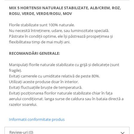
MIX 5 HORTENSII NATURALE STABILIZATE, ALB/CREM, ROZ,
ROSU, VERDE, VERDE/ROSU, MOV
Florile stabilizate sunt 100% naturale.
Nu necesită întreținere, udare, sau luminozitate specială.
Păstrate în condiții optime, ele își păstrează prospețimea și
flexibilitatea timp de mai mulți ani.
RECOMANDĂRI GENERALE:
Manipulați florile naturale stabilizate cu grijă și delicatețe (sunt
fragile).
Evitați camerele cu umiditate relativă de peste 80%.
Utilizați aceste produse doar în interior.
Evitați fluctuațiile bruște de temperatură.
Evitați poziționarea florilor naturale stabilizate chiar în fața
aerului condiționat. langa surse de caldura sau în bataia directă a
razelor soarelui.
Informatii conformitate produs
Review-uri
(0)