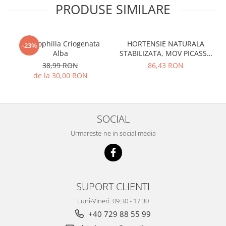
PRODUSE SIMILARE
Gypsophilla Criogenata
HORTENSIE NATURALA
-23%
Alba
STABILIZATA, MOV PICASSO
CU FLORI MICI
38,99 RON
86,43 RON
de la 30,00 RON
SOCIAL
Urmareste-ne in social media
SUPORT CLIENTI
Luni-Vineri: 09:30 - 17:30
+40 729 88 55 99