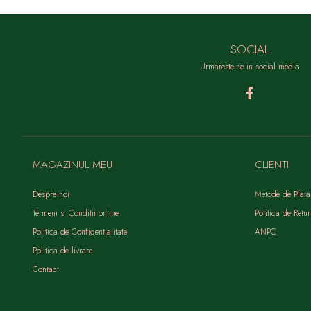
SOCIAL
Urmareste-ne in social media
MAGAZINUL MEU
CLIENTI
Despre noi
Metode de Plata
Termeni si Conditii online
Politica de Retur
Politica de Confidentialitate
ANPC
Politica de livrare
Contact