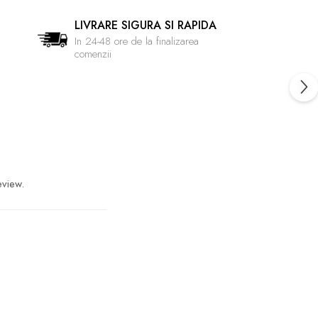
LIVRARE SIGURA SI RAPIDA
In 24-48 ore de la finalizarea
comenzii
eview.