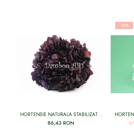
-10%
HORTENSIE NATURALA STABILIZATA,
HORTENS
MOV PICASSO CU FLORI MICI
86,43 RON
8