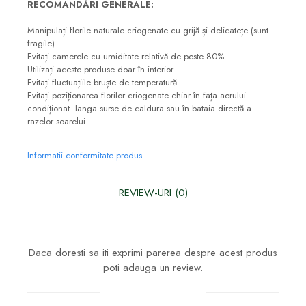
RECOMANDĂRI GENERALE:
Manipulați florile naturale criogenate cu grijă și delicatețe (sunt
fragile).
Evitați camerele cu umiditate relativă de peste 80%.
Utilizați aceste produse doar în interior.
Evitați fluctuațiile bruște de temperatură.
Evitați poziționarea florilor criogenate chiar în fața aerului
condiționat. langa surse de caldura sau în bataia directă a
razelor soarelui.
Informatii conformitate produs
REVIEW-URI
(0)
Daca doresti sa iti exprimi parerea despre acest produs
poti adauga un review.
Scrie un review