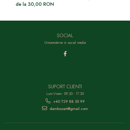
PICASSO CU FLORI MICI
de la 30,00 RON
SOCIAL
Urmareste-ne in social media
SUPORT CLIENTI
Luni-Vineri: 09:30 - 17:30
+40 729 88 55 99
dambooart@gmail.com