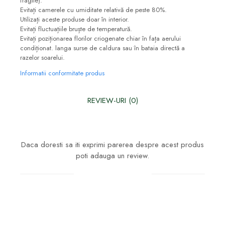
fragile).
Evitați camerele cu umiditate relativă de peste 80%.
Utilizați aceste produse doar în interior.
Evitați fluctuațiile bruște de temperatură.
Evitați poziționarea florilor criogenate chiar în fața aerului
condiționat. langa surse de caldura sau în bataia directă a
razelor soarelui.
Informatii conformitate produs
REVIEW-URI
(0)
Daca doresti sa iti exprimi parerea despre acest produs
poti adauga un review.
Scrie un review