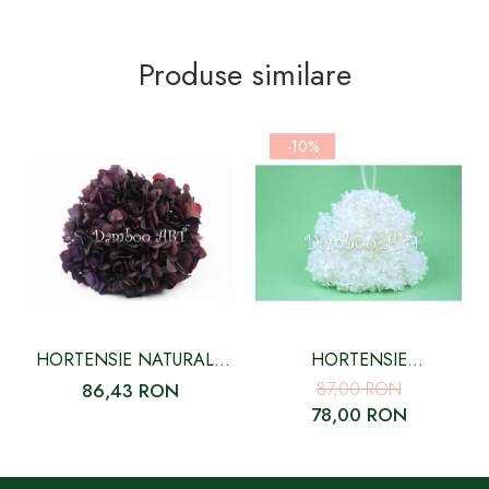
Produse similare
-10%
HORTENSIE NATURALA
HORTENSIE
STABILIZATA, MOV
CRIOGENATA CU FLORI
87,00 RON
86,43 RON
PICASSO CU FLORI MICI
MICI ALBA
78,00 RON