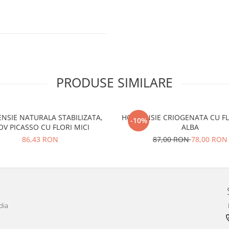
PRODUSE SIMILARE
NSIE NATURALA STABILIZATA,
HORTENSIE CRIOGENATA CU FL
-10%
V PICASSO CU FLORI MICI
ALBA
86,43 RON
87,00 RON
78,00 RON
dia