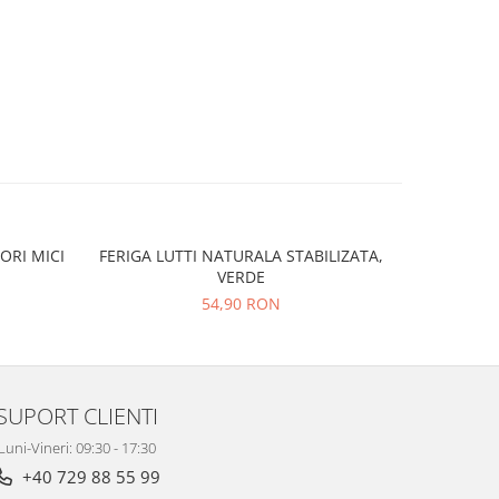
ORI MICI
FERIGA LUTTI NATURALA STABILIZATA,
Feriga Cui
VERDE
54,90 RON
SUPORT CLIENTI
Luni-Vineri: 09:30 - 17:30
+40 729 88 55 99