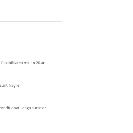
 flexibilitatea minim 20 ani.
sunt fragile).
i condiționat. langa surse de