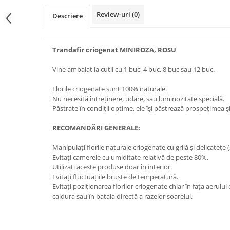
Review-uri
(0)
Descriere
Trandafir criogenat MINIROZA, ROSU
Vine ambalat la cutii cu 1 buc, 4 buc, 8 buc sau 12 buc.
Florile criogenate sunt 100% naturale.
Nu necesită întreținere, udare, sau luminozitate specială.
Păstrate în condiții optime, ele își păstrează prospețimea și
RECOMANDĂRI GENERALE:
Manipulați florile naturale criogenate cu grijă și delicatețe (
Evitați camerele cu umiditate relativă de peste 80%.
Utilizați aceste produse doar în interior.
Evitați fluctuațiile bruște de temperatură.
Evitați poziționarea florilor criogenate chiar în fața aerulu
caldura sau în bataia directă a razelor soarelui.