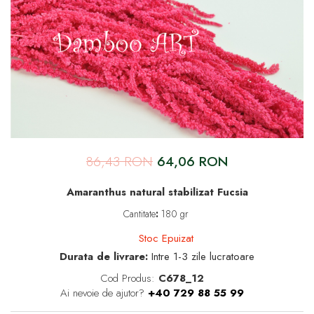
86,43 RON
64,06 RON
Amaranthus natural stabilizat Fucsia
Cantitate
:
180 gr
Stoc Epuizat
Durata de livrare:
Intre 1-3 zile lucratoare
Cod Produs:
C678_12
Ai nevoie de ajutor?
+40 729 88 55 99