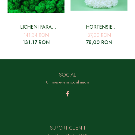
LICHENI FARA
HORTENSIE
RADACINA, CURATATI
CRIOGENATA CU FLORI
141,34 RON
87,00 RON
VERDE SMARALD - 500
MICI ALBA
131,17 RON
78,00 RON
GR
SOCIAL
Urmareste-ne in social media
SUPORT CLIENTI