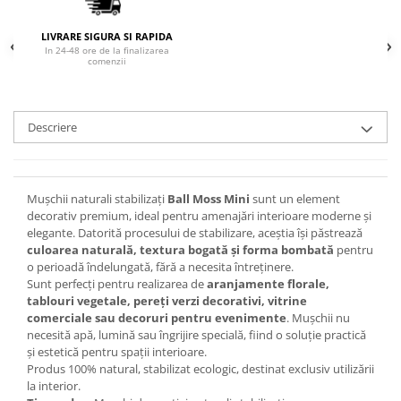
LIVRARE SIGURA SI RAPIDA
In 24-48 ore de la finalizarea
comenzii
Descriere
Mușchii naturali stabilizați
Ball Moss Mini
sunt un element
decorativ premium, ideal pentru amenajări interioare moderne și
elegante. Datorită procesului de stabilizare, aceștia își păstrează
culoarea naturală, textura bogată și forma bombată
pentru
o perioadă îndelungată, fără a necesita întreținere.
Sunt perfecți pentru realizarea de
aranjamente florale,
tablouri vegetale, pereți verzi decorativi, vitrine
comerciale sau decoruri pentru evenimente
. Mușchii nu
necesită apă, lumină sau îngrijire specială, fiind o soluție practică
și estetică pentru spații interioare.
Produs 100% natural, stabilizat ecologic, destinat exclusiv utilizării
la interior.