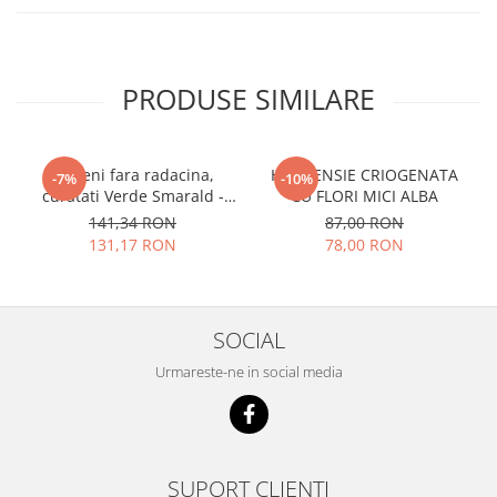
PRODUSE SIMILARE
Licheni fara radacina,
HORTENSIE CRIOGENATA
-7%
-10%
curatati Verde Smarald -
CU FLORI MICI ALBA
500 gr
141,34 RON
87,00 RON
131,17 RON
78,00 RON
SOCIAL
Urmareste-ne in social media
SUPORT CLIENTI