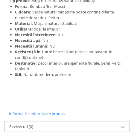
Tip produs:
Mușchi decorativi naturali stabilizați
Formă:
Bombați (Ball Moss)
Culoare:
Verde natural mix (cutia poate contine diferite
nuante de verde diferite)
Material:
Mușchi natural stabilizat
Utilizare:
doar la interior
Necesită întreținere:
Nu
Necesită apă:
Nu
Necesită lumină:
Nu
Rezistență în timp:
Peste 10 ani (daca sunt pastrati în
condiții optime)
Destinație:
Decor interior, aranjamente florale, pereți verzi,
tablouri
Stil:
Natural, modern, premium
Informatii conformitate produs
Review-uri
(0)