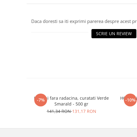
Daca doresti sa iti exprimi parerea despre acest 
SCRIE UN REVIEW
Licheni fara radacina, curatati Verde
HORTENS
-7%
-10%
Smarald - 500 gr
141,34 RON
131,17 RON