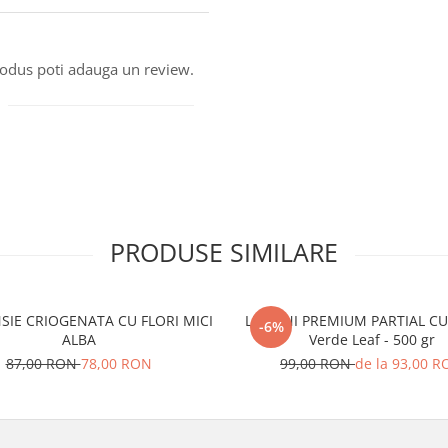
produs poti adauga un review.
PRODUSE SIMILARE
IE CRIOGENATA CU FLORI MICI
LICHENI PREMIUM PARTIAL CU
-6%
ALBA
Verde Leaf - 500 gr
87,00 RON
78,00 RON
99,00 RON
de la 93,00 