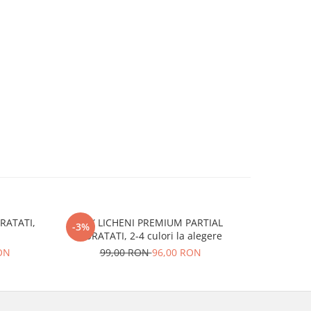
RATATI,
MIX LICHENI PREMIUM PARTIAL
MUSCHI
-3%
-16%
CURATATI, 2-4 culori la alegere
RON
99,00 RON
96,00 RON
152,