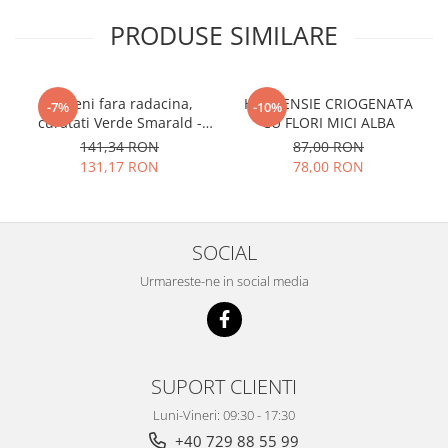
PRODUSE SIMILARE
Licheni fara radacina,
HORTENSIE CRIOGENATA
-7%
-10%
curatati Verde Smarald -
CU FLORI MICI ALBA
500 gr
141,34 RON
87,00 RON
131,17 RON
78,00 RON
SOCIAL
Urmareste-ne in social media
SUPORT CLIENTI
Luni-Vineri: 09:30 - 17:30
+40 729 88 55 99