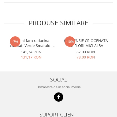
PRODUSE SIMILARE
Licheni fara radacina,
HORTENSIE CRIOGENATA
-7%
-10%
curatati Verde Smarald -
CU FLORI MICI ALBA
500 gr
141,34 RON
87,00 RON
131,17 RON
78,00 RON
SOCIAL
Urmareste-ne in social media
SUPORT CLIENTI