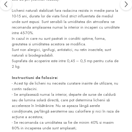
Lichenii naturali stabilizati fara radacina rezista in medie pana la
10-15 ani, durata lor de viata fiind strict influentata de mediul
unde sunt expusi. Sunt sensibili la umiditatea din atmosfera -se
recomanda amplasarea numai la interior in incaperi cu umiditate
intre 45-70%.
In cazul in care nu sunt pastrati in conditii optime, forma,
greutatea si umiditatea acestora se modifica.
Sunt non alergici, ignifugi, antistatici, nu retin insectele, sunt
naturali si biodegradabili.
Suprafata de acoperire este intre 0,45 – 0,5 mp pentru cutia de
2 kg.
Instructiuni de folosire:
- Acest tip de licheni nu necesita curatare inainte de utilizare, nu
contin radacini.
- Se amplasează numai la interior, departe de surse de caldură
sau de lumina solară directă, care pot determina lichenii să
accelereze în îmbătrânire. Nu se așeaza lângă aerele
condiționate, pe/lângă aeroterme sau calorifere și nici în raza de
acțiune a acestora;
- Se recomanda ca umiditatea sa fie de minim 40% si maxim
80% in incaperea unde sunt amplasati;