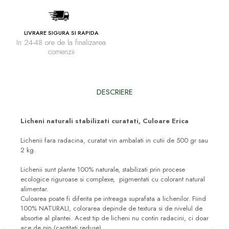
LIVRARE SIGURA SI RAPIDA
In 24-48 ore de la finalizarea
comenzii
DESCRIERE
Licheni naturali stabilizati curatati, Culoare Erica
Lichenii fara radacina, curatat vin ambalati in cutii de 500 gr sau
2 kg.
Lichenii sunt plante 100% naturale, stabilizati prin procese
ecologice riguroase si complexe, pigmentati cu colorant natural
alimentar.
Culoarea poate fi diferita pe intreaga suprafata a lichenilor. Fiind
100% NATURALI, colorarea depinde de textura si de nivelul de
absortie al plantei. Acest tip de licheni nu contin radacini, ci doar
ace de pin (cantitati reduse).