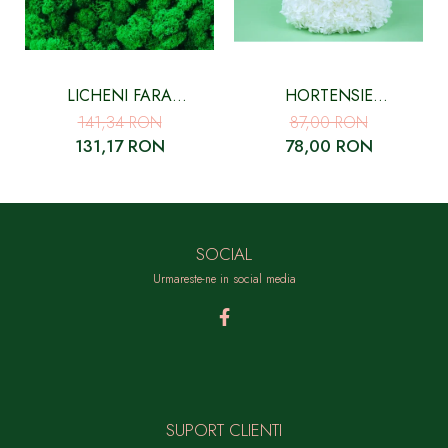
LICHENI FARA
HORTENSIE
RADACINA, CURATATI
CRIOGENATA CU FLORI
141,34 RON
87,00 RON
VERDE SMARALD - 500
MICI ALBA
131,17 RON
78,00 RON
GR
SOCIAL
Urmareste-ne in social media
SUPORT CLIENTI