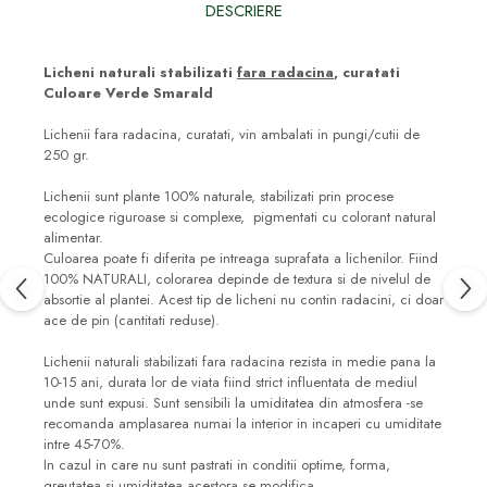
DESCRIERE
Licheni naturali stabilizati
fara radacina
, curatati
Culoare Verde Smarald
Lichenii fara radacina, curatati, vin ambalati in pungi/cutii de
250 gr.
Lichenii sunt plante 100% naturale, stabilizati prin procese
ecologice riguroase si complexe, pigmentati cu colorant natural
alimentar.
Culoarea poate fi diferita pe intreaga suprafata a lichenilor. Fiind
100% NATURALI, colorarea depinde de textura si de nivelul de
absortie al plantei. Acest tip de licheni nu contin radacini, ci doar
ace de pin (cantitati reduse).
Lichenii naturali stabilizati fara radacina rezista in medie pana la
10-15 ani, durata lor de viata fiind strict influentata de mediul
unde sunt expusi. Sunt sensibili la umiditatea din atmosfera -se
recomanda amplasarea numai la interior in incaperi cu umiditate
intre 45-70%.
In cazul in care nu sunt pastrati in conditii optime, forma,
greutatea si umiditatea acestora se modifica.