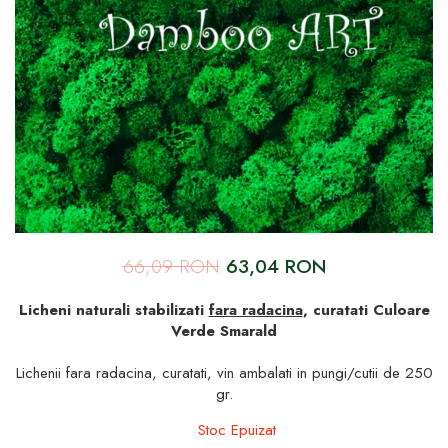
66,09 RON
63,04 RON
Licheni naturali stabilizati
fara radacina
, curatati Culoare
Verde Smarald
Lichenii fara radacina, curatati, vin ambalati in pungi/cutii de 250
gr.
Stoc Epuizat