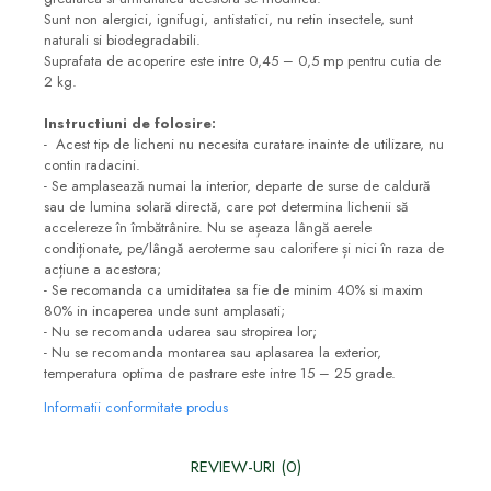
Sunt non alergici, ignifugi, antistatici, nu retin insectele, sunt
naturali si biodegradabili.
Suprafata de acoperire este intre 0,45 – 0,5 mp pentru cutia de
2 kg.
Instructiuni de folosire:
- Acest tip de licheni nu necesita curatare inainte de utilizare, nu
contin radacini.
- Se amplasează numai la interior, departe de surse de caldură
sau de lumina solară directă, care pot determina lichenii să
accelereze în îmbătrânire. Nu se așeaza lângă aerele
condiționate, pe/lângă aeroterme sau calorifere și nici în raza de
acțiune a acestora;
- Se recomanda ca umiditatea sa fie de minim 40% si maxim
80% in incaperea unde sunt amplasati;
- Nu se recomanda udarea sau stropirea lor;
- Nu se recomanda montarea sau aplasarea la exterior,
temperatura optima de pastrare este intre 15 – 25 grade.
Informatii conformitate produs
REVIEW-URI
(0)