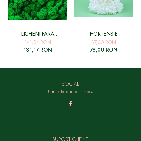
LICHENI FARA
HORTENSIE
RADACINA, CURATATI
CRIOGENATA CU FLORI
141,34 RON
87,00 RON
VERDE SMARALD - 500
MICI ALBA
131,17 RON
78,00 RON
GR
SOCIAL
Urmareste-ne in social media
SUPORT CLIENTI