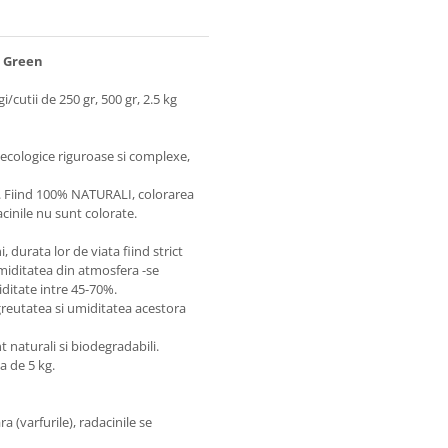
t Green
i/cutii de 250 gr, 500 gr, 2.5 kg
 ecologice riguroase si complexe,
or. Fiind 100% NATURALI, colorarea
acinile nu sunt colorate.
, durata lor de viata fiind strict
umiditatea din atmosfera -se
ditate intre 45-70%.
 greutatea si umiditatea acestora
nt naturali si biodegradabili.
a de 5 kg.
a (varfurile), radacinile se