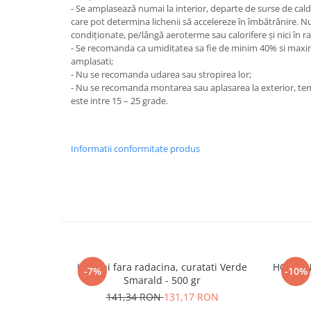
- Se amplasează numai la interior, departe de surse de cald
care pot determina lichenii să accelereze în îmbătrânire. N
condiționate, pe/lângă aeroterme sau calorifere și nici în r
- Se recomanda ca umiditatea sa fie de minim 40% si max
amplasati;
- Nu se recomanda udarea sau stropirea lor;
- Nu se recomanda montarea sau aplasarea la exterior, t
este intre 15 – 25 grade.
Informatii conformitate produs
Licheni fara radacina, curatati Verde
HORTENS
-7%
-10%
Smarald - 500 gr
141,34 RON
131,17 RON