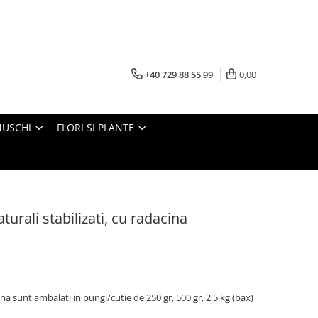
+40 729 88 55 99
0,00
MUSCHI
FLORI SI PLANTE
turali stabilizati, cu radacina
cina sunt ambalati in pungi/cutie de 250 gr, 500 gr, 2.5 kg (bax)