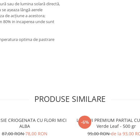
ură sau de lumina solară directă,
u se așeaza lângă aerele
aza de acțiune a acestora;
im 80% in incaperea unde sunt
emperatura optima de pastrare
PRODUSE SIMILARE
IE CRIOGENATA CU FLORI MICI
LICHENI PREMIUM PARTIAL CU
-6%
ALBA
Verde Leaf - 500 gr
87,00 RON
78,00 RON
99,00 RON
de la 93,00 