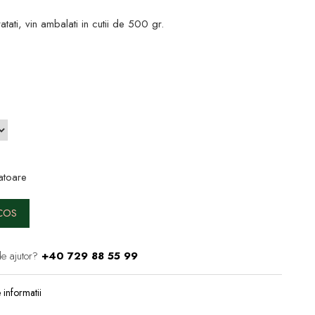
ratati, vin ambalati in cutii de 500 gr.
atoare
COS
e ajutor?
+40 729 88 55 99
informatii