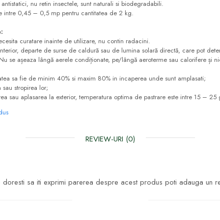
antistatici, nu retin insectele, sunt naturali si biodegradabili.
e intre 0,45 – 0,5 mp pentru cantitatea de 2 kg.
:
cesita curatare inainte de utilizare, nu contin radacini.
nterior, departe de surse de caldură sau de lumina solară directă, care pot deter
 Nu se așeaza lângă aerele condiționate, pe/lângă aeroterme sau calorifere și ni
tea sa fie de minim 40% si maxim 80% in incaperea unde sunt amplasati;
au stropirea lor;
 sau aplasarea la exterior, temperatura optima de pastrare este intre 15 – 25 
odus
REVIEW-URI
(0)
doresti sa iti exprimi parerea despre acest produs poti adauga un r
Scrie un review