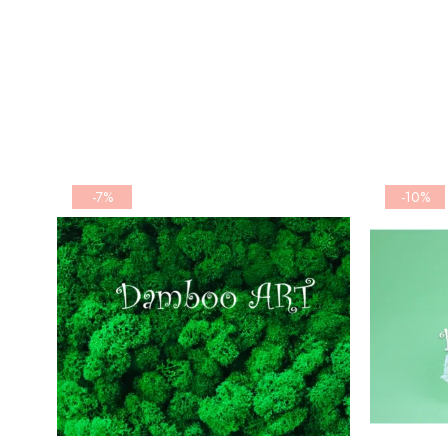
-7%
-10%