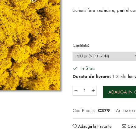
Lichenii fara radacina, partial cu
Cantitate
:
In Stoc
Durata de livrare:
1-3 zile lucr
ADAUGA IN 
Cod Produs:
C379
Ai nevoie d
Adauga la Favorite
Cere 