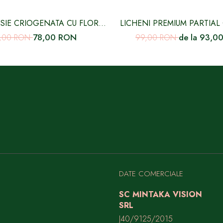
IE CRIOGENATA CU FLORI
LICHENI PREMIUM PARTIAL 
MICI ALBA
VERDE LEAF - 500 
78,00 RON
de la 93,0
7,00 RON
99,00 RON
DATE COMERCIALE
SC MINTAKA VISION
SRL
J40/9125/2015