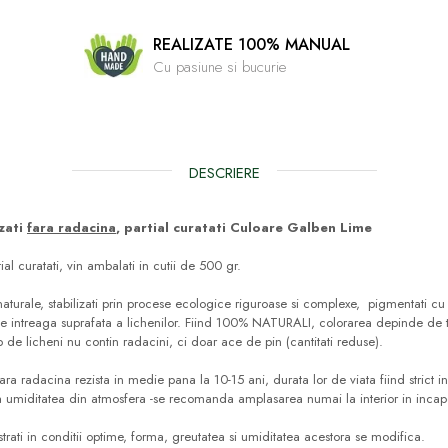
REALIZATE 100% MANUAL
Cu pasiune si bucurie
DESCRIERE
izati
fara radacina
, partial curatati Culoare Galben Lime
ial curatati, vin ambalati in cutii de 500 gr.
aturale, stabilizati prin procese ecologice riguroase si complexe, pigmentati cu 
 pe intreaga suprafata a lichenilor. Fiind 100% NATURALI, colorarea depinde de t
ip de licheni nu contin radacini, ci doar ace de pin (cantitati reduse).
i fara radacina rezista in medie pana la 10-15 ani, durata lor de viata fiind strict
 la umiditatea din atmosfera -se recomanda amplasarea numai la interior in incape
strati in conditii optime, forma, greutatea si umiditatea acestora se modifica.