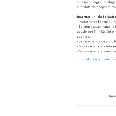
Sunt non alergici, ignifugi, 
Suprafata de acoperire est
Instructiuni de folosire
- Acest tip de licheni nu ne
- Se amplasează numai la i
accelereze în îmbătrânire.
acestora;
- Se recomanda ca umidita
- Nu se recomanda udarea s
- Nu se recomanda montarea
Informatii conformitate pr
Daca 