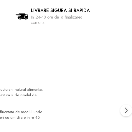
LIVRARE SIGURA SI RAPIDA
In 24-48 ore de la finalizarea
comenzii
colorant natural alimentar.
extura si de nivelul de
 influentata de mediul unde
ri cu umiditate intre 45-