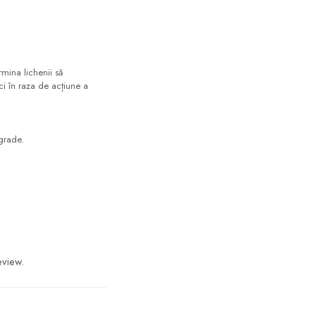
mina lichenii să
ci în raza de acțiune a
grade.
eview.