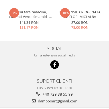
Licheni fara radacina,
HORTENSIE CRIOGENATA
-7%
-10%
curatati Verde Smarald -
CU FLORI MICI ALBA
500 gr
141,34 RON
87,00 RON
131,17 RON
78,00 RON
SOCIAL
Urmareste-ne in social media
SUPORT CLIENTI
Luni-Vineri: 09:30 - 17:30
+40 729 88 55 99
dambooart@gmail.com