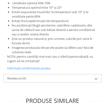
Umiditate optimă 45%-70%
o
o
Temperatura optimă între 10
și 23
o
Evitati expunerea muschilor la temperaturi sub 10
si la
umiditate peste 80%
Evitați fluctuațiile bruște de temperatură
Nu poziționați lângă aeroterme, calorifere, radiatoare, alte
surse de căldură sau sub bătaia directă a aerului condiționat
sau a razelor solare directe
Este un produs natural și, prin urmare, culorile pot varia în
funcție de lot
Imaginea produsului de pe site poate sa difere usor fata de
culoarea reala
NOTA: pentru cantități mai mari sau o ofertă personalizată, va
rugam să ne contactați!
Informatii conformitate produs
Review-uri
(0)
PRODUSE SIMILARE