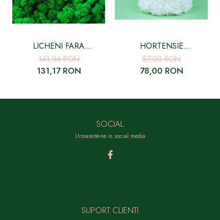
LICHENI FARA
HORTENSIE
RADACINA, CURATATI
CRIOGENATA CU FLORI
141,34 RON
87,00 RON
VERDE SMARALD - 500
MICI ALBA
131,17 RON
78,00 RON
GR
SOCIAL
Urmareste-ne in social media
SUPORT CLIENTI