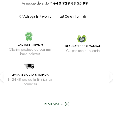
Ai nevoie de ajutor?
+40 729 88 55 99
Adauga la Favorite
Cere informatii
CALITATE PREMIUM
REALIZATE 100% MANUAL
Oferim produse de cea mai
Cu pasiune si bucurie
buna calitate!
LIVRARE SIGURA SI RAPIDA
In 24-48 ore de la finalizarea
comenzii
REVIEW-URI
(0)