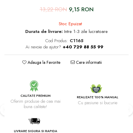
13,22 RON
9,15 RON
Stoc Epuizat
Durata de livrare:
Intre 1-3 zile lucratoare
Cod Produs:
C1165
Ai nevoie de ajutor?
+40 729 88 55 99
Adauga la Favorite
Cere informatii
CALITATE PREMIUM
REALIZATE 100% MANUAL
Oferim produse de cea mai
Cu pasiune si bucurie
buna calitate!
LIVRARE SIGURA SI RAPIDA