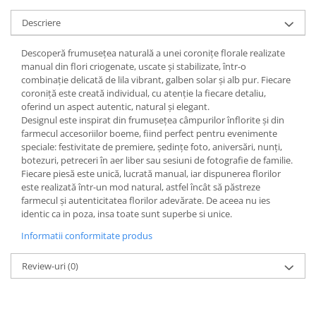
Descriere
Descoperă frumusețea naturală a unei coronițe florale realizate
manual din flori criogenate, uscate și stabilizate, într-o
combinație delicată de lila vibrant, galben solar și alb pur. Fiecare
coroniță este creată individual, cu atenție la fiecare detaliu,
oferind un aspect autentic, natural și elegant.
Designul este inspirat din frumusețea câmpurilor înflorite și din
farmecul accesoriilor boeme, fiind perfect pentru evenimente
speciale: festivitate de premiere, ședințe foto, aniversări, nunți,
botezuri, petreceri în aer liber sau sesiuni de fotografie de familie.
Fiecare piesă este unică, lucrată manual, iar dispunerea florilor
este realizată într-un mod natural, astfel încât să păstreze
farmecul și autenticitatea florilor adevărate. De aceea nu ies
identic ca in poza, insa toate sunt superbe si unice.
Informatii conformitate produs
Review-uri
(0)