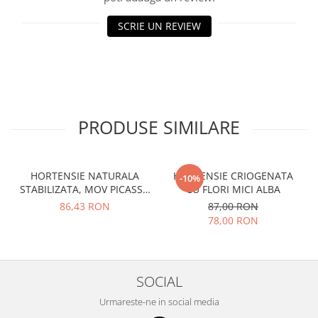
SCRIE UN REVIEW
PRODUSE SIMILARE
HORTENSIE NATURALA
HORTENSIE CRIOGENATA
-10%
STABILIZATA, MOV PICASSO
CU FLORI MICI ALBA
CU FLORI MICI
86,43 RON
87,00 RON
78,00 RON
SOCIAL
Urmareste-ne in social media