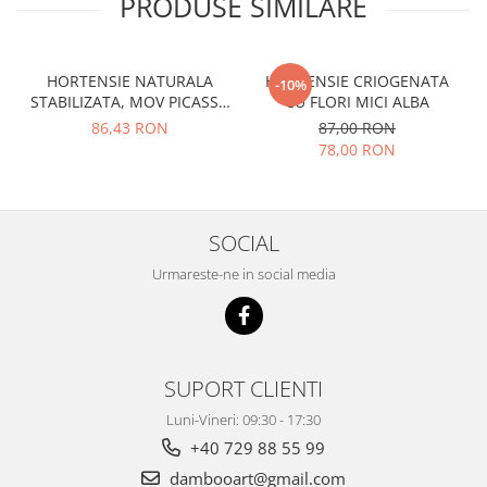
PRODUSE SIMILARE
HORTENSIE NATURALA
HORTENSIE CRIOGENATA
-10%
STABILIZATA, MOV PICASSO
CU FLORI MICI ALBA
CU FLORI MICI
86,43 RON
87,00 RON
78,00 RON
SOCIAL
Urmareste-ne in social media
SUPORT CLIENTI
Luni-Vineri: 09:30 - 17:30
+40 729 88 55 99
dambooart@gmail.com