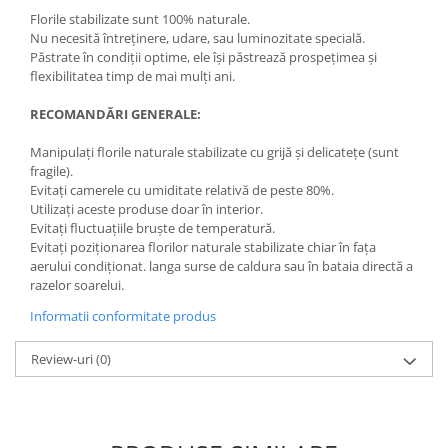
Florile stabilizate sunt 100% naturale.
Nu necesită întreținere, udare, sau luminozitate specială.
Păstrate în condiții optime, ele își păstrează prospețimea și
flexibilitatea timp de mai mulți ani.
RECOMANDĂRI GENERALE:
Manipulați florile naturale stabilizate cu grijă și delicatețe (sunt
fragile).
Evitați camerele cu umiditate relativă de peste 80%.
Utilizați aceste produse doar în interior.
Evitați fluctuațiile bruște de temperatură.
Evitați poziționarea florilor naturale stabilizate chiar în fața
aerului condiționat. langa surse de caldura sau în bataia directă a
razelor soarelui.
Informatii conformitate produs
Review-uri
(0)