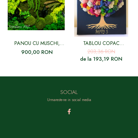
PANOU CU MUSCHI,
TABLOU COPAC
LICHENI SI PLANTE
MULTICOLOR
203,36 RON
900,00 RON
de la 193,19 RON
SOCIAL
Urmareste-ne in social media