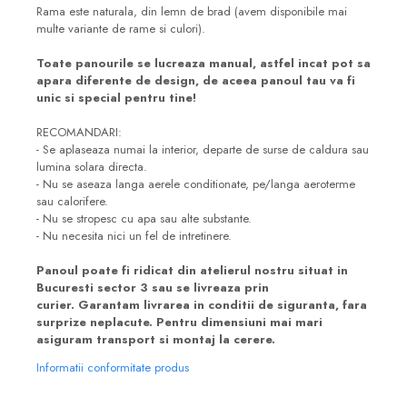
Rama este naturala, din lemn de brad (avem disponibile mai
multe variante de rame si culori).
Toate panourile se lucreaza manual, astfel incat pot sa
apara diferente de design, de aceea panoul tau va fi
unic si special pentru tine!
RECOMANDARI:
- Se aplaseaza numai la interior, departe de surse de caldura sau
lumina solara directa.
- Nu se aseaza langa aerele conditionate, pe/langa aeroterme
sau calorifere.
- Nu se stropesc cu apa sau alte substante.
- Nu necesita nici un fel de intretinere.
Panoul poate fi ridicat din atelierul nostru situat in
Bucuresti sector 3 sau se livreaza prin
curier.
Garantam livrarea in conditii de siguranta, fara
surprize neplacute. Pentru dimensiuni mai mari
asiguram transport si montaj la cerere.
Informatii conformitate produs