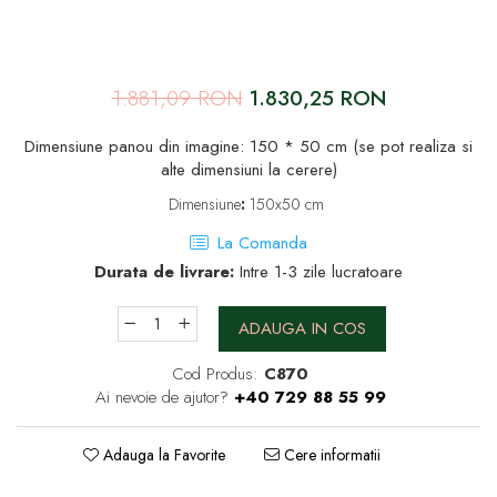
1.881,09 RON
1.830,25 RON
Dimensiune panou din imagine: 150 * 50 cm (se pot realiza si
alte dimensiuni la cerere)
Dimensiune
:
150x50 cm
La Comanda
Durata de livrare:
Intre 1-3 zile lucratoare
ADAUGA IN COS
Cod Produs:
C870
Ai nevoie de ajutor?
+40 729 88 55 99
Adauga la Favorite
Cere informatii