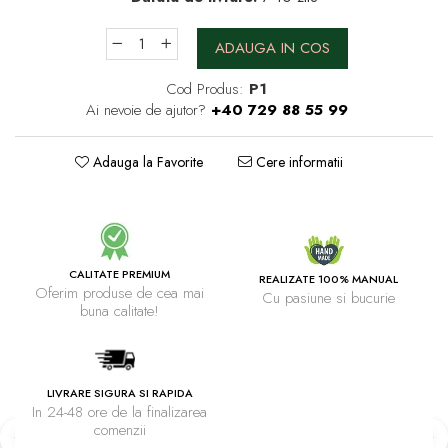
ADAUGA IN COS
Cod Produs:
P1
Ai nevoie de ajutor?
+40 729 88 55 99
Adauga la Favorite
Cere informatii
CALITATE PREMIUM
REALIZATE 100% MANUAL
Oferim produse de cea mai
Cu pasiune si bucurie
buna calitate!
LIVRARE SIGURA SI RAPIDA
In 24-48 ore de la finalizarea
comenzii