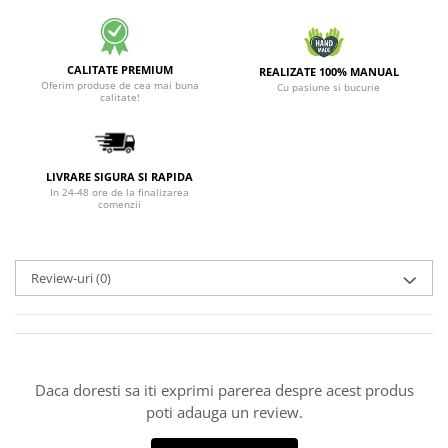
CALITATE PREMIUM
REALIZATE 100% MANUAL
Oferim produse de cea mai buna
Cu pasiune si bucurie
calitate!
LIVRARE SIGURA SI RAPIDA
In 24-48 ore de la finalizarea
comenzii
Review-uri
(0)
Daca doresti sa iti exprimi parerea despre acest produs
poti adauga un review.