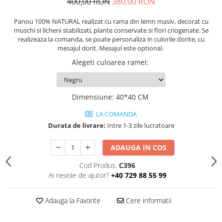
400,00 RON
380,00 RON
Panou 100% NATURAL realizat cu rama din lemn masiv, decorat cu
muschi si licheni stabilizati, plante conservate si flori criogenate. Se
realizeaza la comanda, se poate personaliza in culorile dorite, cu
mesajul dorit. Mesajul este optional.
Alegeti culoarea ramei
:
Dimensiune
:
40*40 CM
LA COMANDA
Durata de livrare:
Intre 1-3 zile lucratoare
ADAUGA IN COS
Cod Produs:
C396
Ai nevoie de ajutor?
+40 729 88 55 99
Adauga la Favorite
Cere informatii